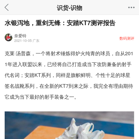
识货-识物
水银泻地，重剑无锋：安踏KT7测评报告
奈爱特
数码测评
2021-10-05
广东
克莱·汤普森，一个将射术锤炼得炉火纯青的球员，自从201
1年进入联盟以来，已经将自己打造成当下攻防兼备的射手
代名词；安踏KT系列，同样是旗帜鲜明、个性十足的球星
签名战靴系列，在全新的KT7到来之际，我完全有理由期待
它成为当下最好的射手装备之一。