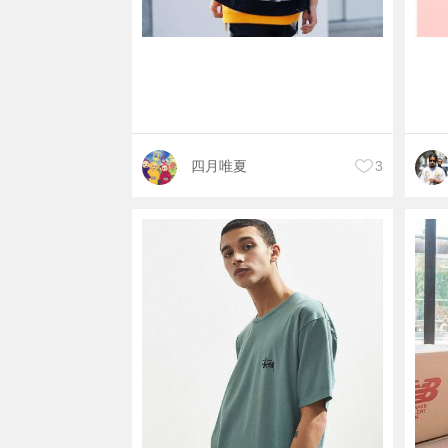
四月唯夏
3