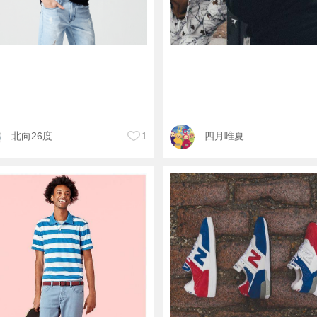
北向26度
1
四月唯夏