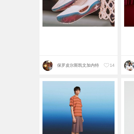
保罗皮尔斯凯文加内特
14