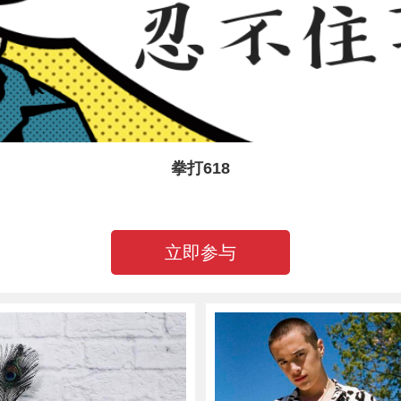
拳打618
立即参与