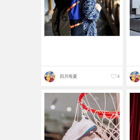
四月唯夏
4