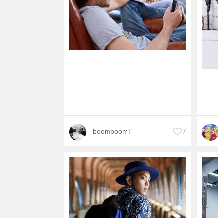
boomboomT
7