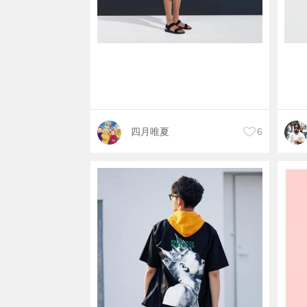
四月唯夏
6