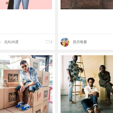
北向26度
2
四月唯夏