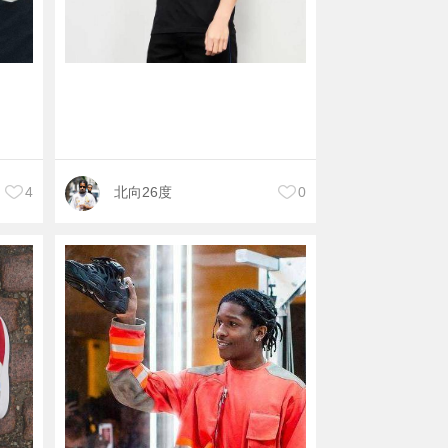
4
北向26度
0