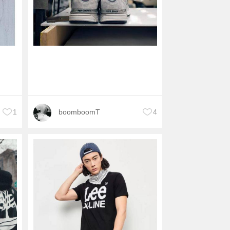
1
boomboomT
4