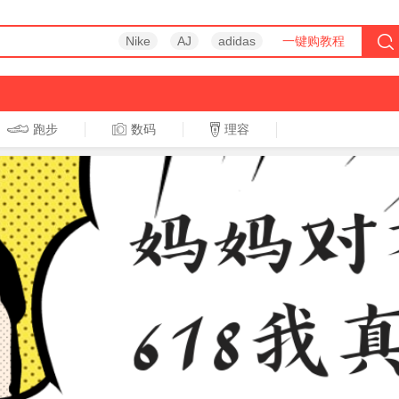
Nike
AJ
adidas
一键购教程
跑步
数码
理容
跑步
休闲