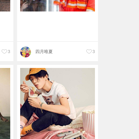
3
四月唯夏
3