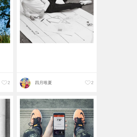
2
四月唯夏
2