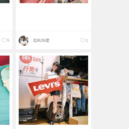
5
北向26度
1