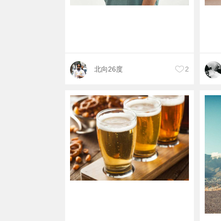
北向26度
2