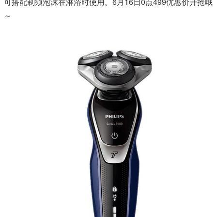
可搭配剃须泡沫在淋浴时使用。6月16日0点499优惠价开抢哦
～