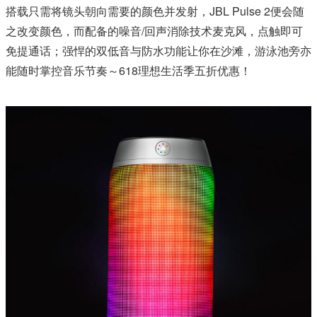
搭载只需将镜头朝向需要的颜色并发射，JBL Pulse 2便会随
之改变颜色，而配备的噪音/回声消除技术麦克风，点触即可
免提通话；强悍的双低音与防水功能让你在沙滩，游泳池旁亦
能随时掌控音乐节奏～618理想生活季五折优惠！