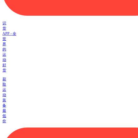
识
货
APP ⋅ 全
世
界
的
运
动
好
货
获
取
运
动
装
备
最
低
价