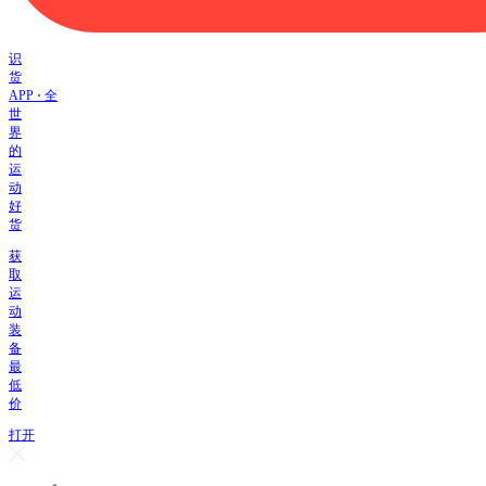
识
货
APP ⋅ 全
世
界
的
运
动
好
货
获
取
运
动
装
备
最
低
价
打开