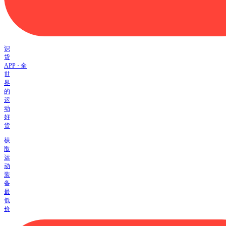
识
货
APP ⋅ 全
世
界
的
运
动
好
货
获
取
运
动
装
备
最
低
价