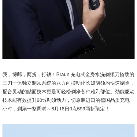
我，博郎，两折，打钱！Braun 充电式全身水洗剃须刀搭载的
三刀一体独立剃须系统的八方向摆动让长短胡须均快速剔除，
配合灵动的贴面技术更是可轻松剃净各种难剃部位。劲能驱动
技术能有效提升20%剃须动力，切原装进口的德国品质充电一
小时，剃须一整周哟～6月16日0点599两折预定！