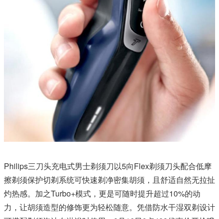
Philips三刀头充电式男士剃须刀以5向Flex剃须刀头配合低摩
擦剃须保护切剃系统可快速剃净密集胡须，且舒适自然无拉扯
灼热感。加之Turbo+模式，更是可随时提升超过10%的动
力，让胡须造型的修饰更为轻松随意。凭借防水干湿双剃设计