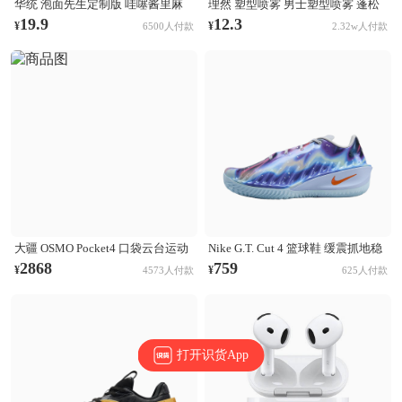
华统 泡面先生定制版 哇噻酱里麻
理然 塑型喷雾 男士塑型喷雾 蓬松
的面 袋装
清爽自然持久立挺造型 木质香
19.9
12.3
¥
¥
6500人付款
2.32w人付款
大疆 OSMO Pocket4 口袋云台运动
Nike G.T. Cut 4 篮球鞋 缓震抓地稳
相机 Activetrack 7.0智能跟随 14档
定抗扭支撑回弹 CHBL/黑色/醒目
2868
759
¥
¥
4573人付款
625人付款
动态范围 内置107GB高速存储 标
橙/氢蓝色/尘光子色/庭紫色/金属银
准套装
打开识货App