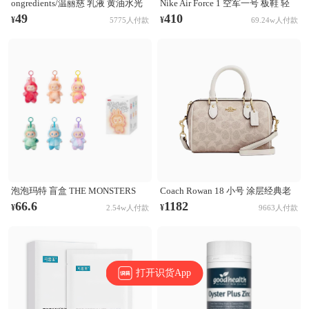
ongredients/温丽慈 乳液 黄油水光
Nike Air Force 1 空军一号 板鞋 轻
妆前乳液 舒缓肌肤 修护保湿
便舒适百搭耐磨防滑复古 White 纯
49
410
¥
¥
5775人付款
69.24w人付款
白经典
泡泡玛特 盲盒 THE MONSTERS
Coach Rowan 18 小号 涂层经典老
LABUBU第三代3.0 前方高能系列
花印花拉链开合PVC拼皮单肩斜挎
66.6
1182
¥
¥
2.54w人付款
9663人付款
搪胶毛绒挂件 盲盒 单个盲盒
手提包 奶茶拼白
打开识货App