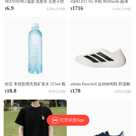
SEEYOUNG/滋源 洗发水 无患子控
iQOO Z11 5G 手机 9020mAh 超薄
油清爽洗发水 无硅油 【油性】无
青海电池 165Hz护眼屏 学生 电竞
6.9
1716
¥
¥
6.58w人付款
1.44w人付款
患子控油清爽
天光白
怡宝 本优饮用天然矿泉水 555ml 瓶
adidas Purechill 运动休闲鞋 舒适耐
装 膜包装非矿泉水
磨防滑贴合 亮白色/黑色
18.8
178
¥
¥
3634人付款
2383人付款
打开识货App