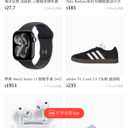
海洋至尊 洗面奶 三棱镜水律长效
Nike Radiate系列 织物图案设计大
控油祛痘洗面奶 清洁黑头毛孔 控
容量训练运动双肩包 白彩虹
27.7
183
¥
¥
2.34w人付款
3.56w人付款
油祛痘
CU1488-094
苹果 Watch Series 11 智能手表 24小
adidas VL Court 2.0 T头鞋 德训鞋
时续航升级 Ion-X玻璃技术 双倍抗
板鞋 百搭轻便复古防滑耐磨轻运动
1953
233
¥
¥
3.71w人付款
2.91w人付款
刮 高血压预警 睡眠习惯改善 亮黑
合成革圆头平跟 棕色/黑色/白色
色表壳+黑色表带
打开识货App