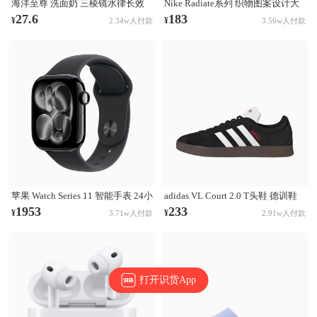
海洋至尊 洗面奶 三棱镜水律长效
Nike Radiate系列 织物图案设计大
控油祛痘洗面奶 清洁黑头毛孔 控
容量训练运动双肩包 白彩虹
27.6
183
¥
¥
2.34w人付款
3.56w人付款
油祛痘
CU1488-094
苹果 Watch Series 11 智能手表 24小
adidas VL Court 2.0 T头鞋 德训鞋
时续航升级 Ion-X玻璃技术 双倍抗
板鞋 百搭轻便复古防滑耐磨轻运动
1953
233
¥
¥
3.71w人付款
2.91w人付款
刮 高血压预警 睡眠习惯改善 亮黑
合成革圆头平跟 棕色/黑色/白色
色表壳+黑色表带
打开识货App