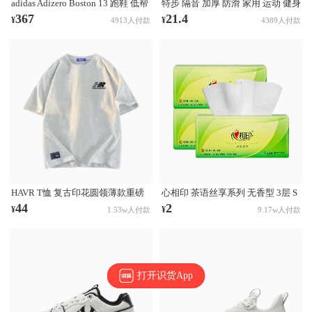
adidas Adizero Boston 13 跑鞋 低帮
特步 隔音 加厚 防滑 家用 运动 健身
系带防滑耐磨透气玻纤柱竞训支撑
跳操 TPE 方形 瑜伽垫 AJA001 浅灰
367
21.4
¥
¥
4913人付款
4389人付款
贴合 黑色
HAVR T恤 复古印花圆领薄款重磅
心相印 茶语丝享系列 无香型 3层 S
纯棉短袖T恤 21A2201T923 白花灰
码 132×190mm 抽纸
44
2
¥
¥
1.53w人付款
9.17w人付款
打开识货App