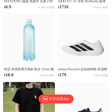
SEEYOUNG/滋源 洗发水 无患子控
iQOO Z11 5G 手机 9020mAh 超薄
油清爽洗发水 无硅油 【油性】无
青海电池 165Hz护眼屏 学生 电竞
6.9
1716
¥
¥
6.58w人付款
1.44w人付款
患子控油清爽
天光白
怡宝 本优饮用天然矿泉水 555ml 瓶
adidas Purechill 运动休闲鞋 舒适耐
装 膜包装非矿泉水
磨防滑贴合 亮白色/黑色
18.8
179
¥
¥
3632人付款
2383人付款
打开识货App