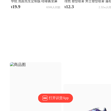
华统 泡面先生定制版 哇噻酱里麻
理然 塑型喷雾 男士塑型喷雾 蓬
的面 袋装
清爽自然持久立挺造型 木质香
19.9
12.3
¥
¥
6506人付款
2.32w人
打开识货App