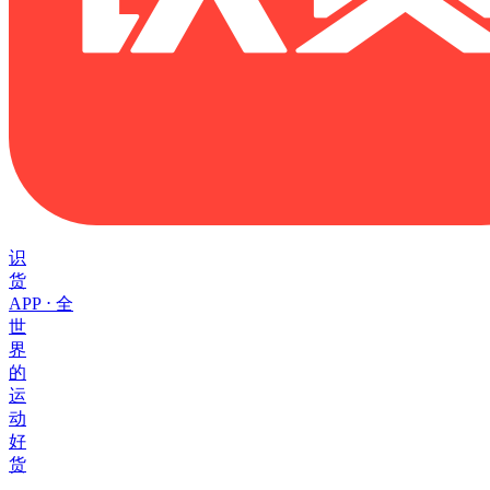
识
货
APP ⋅ 全
世
界
的
运
动
好
货