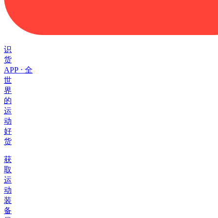
识
货
APP ⋅ 全
世
界
的
运
动
好
货
获
取
运
动
装
备