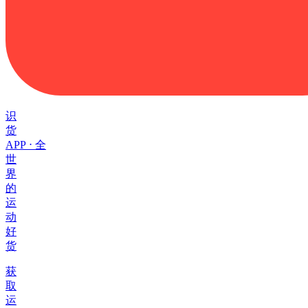
识
货
APP ⋅ 全
世
界
的
运
动
好
货
获
取
运