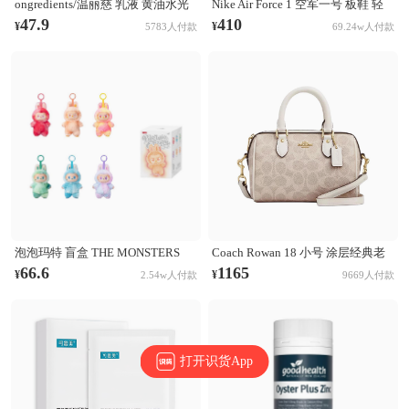
ongredients/温丽慈 乳液 黄油水光
Nike Air Force 1 空军一号 板鞋 轻
妆前乳液 舒缓肌肤 修护保湿
便舒适百搭耐磨防滑复古 White 纯
47.9
410
¥
¥
5783人付款
69.24w人付款
白经典
泡泡玛特 盲盒 THE MONSTERS
Coach Rowan 18 小号 涂层经典老
LABUBU第三代3.0 前方高能系列
花印花拉链开合PVC拼皮单肩斜挎
66.6
1165
¥
¥
2.54w人付款
9669人付款
搪胶毛绒挂件 盲盒 单个盲盒
手提包 奶茶拼白
打开识货App