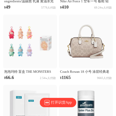
ongredients/温丽慈 乳液 黄油水光
Nike Air Force 1 空军一号 板鞋 轻
妆前乳液 舒缓肌肤 修护保湿
便舒适百搭耐磨防滑复古 White 纯
49
410
¥
¥
5779人付款
69.24w人付款
白经典
泡泡玛特 盲盒 THE MONSTERS
Coach Rowan 18 小号 涂层经典老
LABUBU第三代3.0 前方高能系列
花印花拉链开合PVC拼皮单肩斜挎
66.6
1165
¥
¥
2.54w人付款
9665人付款
搪胶毛绒挂件 盲盒 单个盲盒
手提包 奶茶拼白
打开识货App