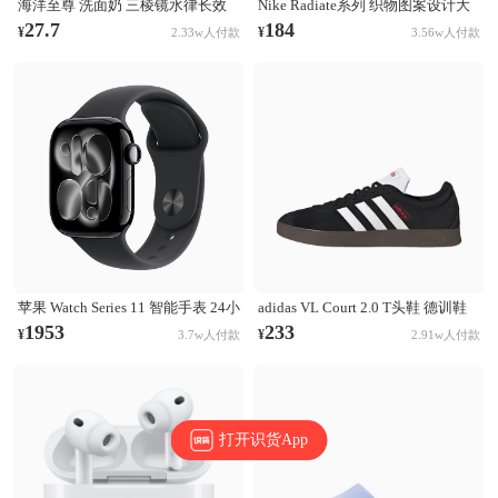
海洋至尊 洗面奶 三棱镜水律长效
Nike Radiate系列 织物图案设计大
控油祛痘洗面奶 清洁黑头毛孔 控
容量训练运动双肩包 白彩虹
27.7
184
¥
¥
2.33w人付款
3.56w人付款
油祛痘
CU1488-094
苹果 Watch Series 11 智能手表 24小
adidas VL Court 2.0 T头鞋 德训鞋
时续航升级 Ion-X玻璃技术 双倍抗
板鞋 百搭轻便复古防滑耐磨轻运动
1953
233
¥
¥
3.7w人付款
2.91w人付款
刮 高血压预警 睡眠习惯改善 亮黑
合成革圆头平跟 棕色/黑色/白色
色表壳+黑色表带
打开识货App