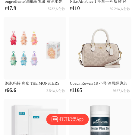
ongredients/温丽慈 乳液 黄油水光
Nike Air Force 1 空军一号 板鞋 轻
妆前乳液 舒缓肌肤 修护保湿
便舒适百搭耐磨防滑复古 White 纯
47.9
410
¥
¥
5782人付款
69.24w人付款
白经典
泡泡玛特 盲盒 THE MONSTERS
Coach Rowan 18 小号 涂层经典老
LABUBU第三代3.0 前方高能系列
花印花拉链开合PVC拼皮单肩斜挎
66.6
1165
¥
¥
2.54w人付款
9667人付款
搪胶毛绒挂件 盲盒 单个盲盒
手提包 奶茶拼白
打开识货App