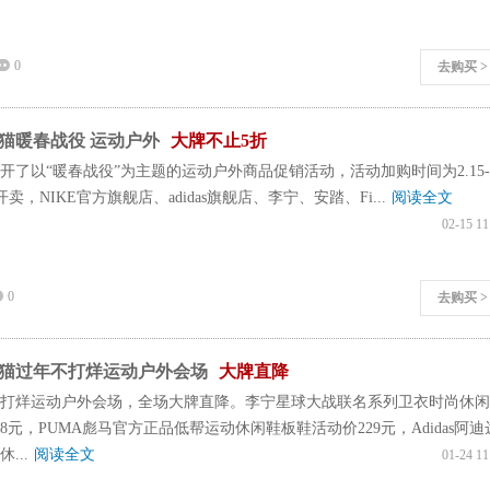
0
去购买 >
猫暖春战役 运动户外
大牌不止5折
开了以“暖春战役”为主题的运动户外商品促销活动，活动加购时间为2.15-
正式开卖，NIKE官方旗舰店、adidas旗舰店、李宁、安踏、Fi...
阅读全文
02-15 11
0
去购买 >
猫过年不打烊运动户外会场
大牌直降
打烊运动户外会场，全场大牌直降。李宁星球大战联名系列卫衣时尚休闲
8元，PUMA彪马官方正品低帮运动休闲鞋板鞋活动价229元，Adidas阿迪
休...
阅读全文
01-24 11