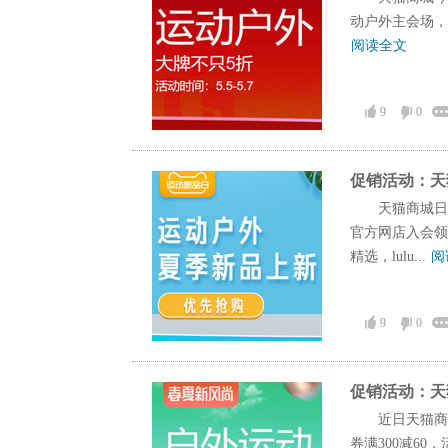
动户外主会场，活
阅读全文
9
0
促销活动：天
天猫商城日
官方网店入会领券
精选，lulu...
阅
9
0
促销活动：天
近日天猫商
券满300减60