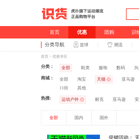
首页
优惠
团购
识
分类导航
潮流
篮球
首页
>
优惠专区
分类：
全部
鞋类
服饰
数码
兴
商城：
全部
淘宝
天猫
亚马逊
11街
其他
热搜:
运动户外
耐克
亚马逊
安
全部
国内
国外
促销活动： 