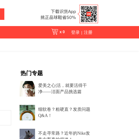
x
0
登录
注册
|
热门专题
爱美之心|活，就要活得干
净——洁面产品挑选篇
细软卷？粗硬直？发质问题
Q&A！
不走寻常路？近年的Nike发