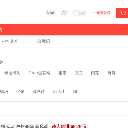
Nike
AJ
adidas
一键购教程
物
跑步
数码
趣
考拉海购
UA中国官网
银泰
京东
耐克
有货
德玛
促销
篮球鞋
乐飞叶
NB
天猫 运动户外会场 新风尚
跨店每满300-30元