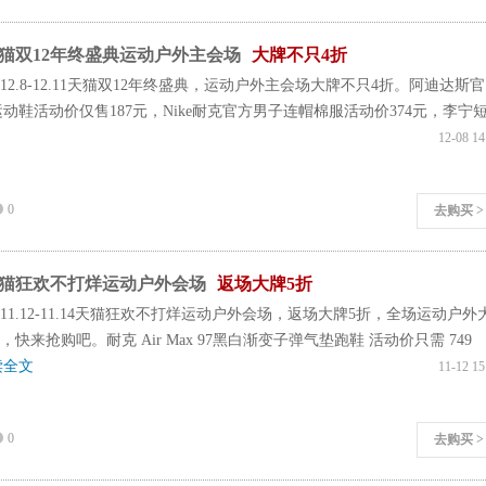
猫双12年终盛典运动户外主会场
大牌不只4折
12.8-12.11天猫双12年终盛典，运动户外主会场大牌不只4折。阿迪达斯
o休闲运动鞋活动价仅售187元，Nike耐克官方男子连帽棉服活动价374元，李宁短.
12-08 14
0
去购买 >
猫狂欢不打烊运动户外会场
返场大牌5折
11.12-11.14天猫狂欢不打烊运动户外会场，返场大牌5折，全场运动户外
快来抢购吧。耐克 Air Max 97黑白渐变子弹气垫跑鞋 活动价只需 749
读全文
11-12 15
0
去购买 >