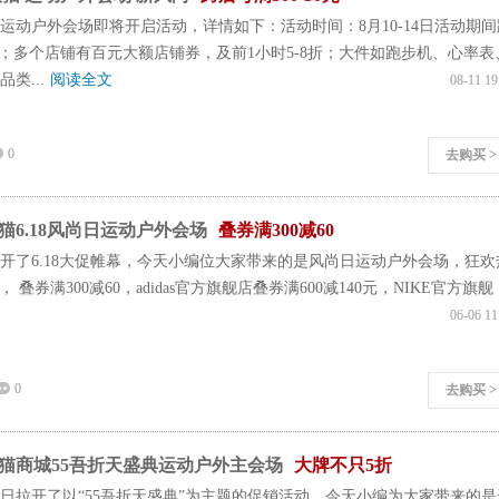
运动户外会场即将开启活动，详情如下：活动时间：8月10-14日活动期间
30元；多个店铺有百元大额店铺券，及前1小时5-8折；大件如跑步机、心率表
类...
阅读全文
08-11 19
0
去购买 >
猫6.18风尚日运动户外会场
叠券满300减60
开了6.18大促帷幕，今天小编位大家带来的是风尚日运动户外会场，狂欢
.7， 叠券满300减60，adidas官方旗舰店叠券满600减140元，NIKE官方旗舰
06-06 11
0
去购买 >
猫商城55吾折天盛典运动户外主会场
大牌不只5折
日拉开了以“55吾折天盛典”为主题的促销活动，今天小编为大家带来的是