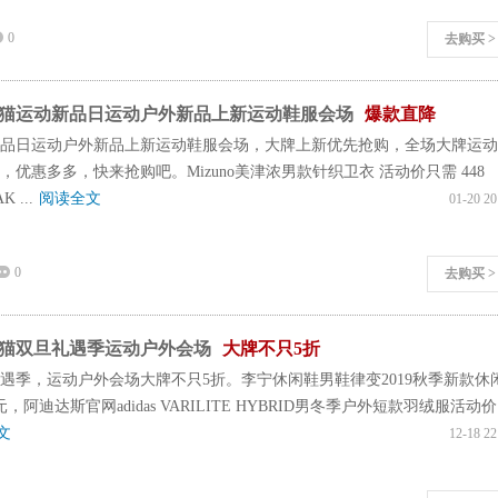
0
去购买 >
猫运动新品日运动户外新品上新运动鞋服会场
爆款直降
品日运动户外新品上新运动鞋服会场，大牌上新优先抢购，全场大牌运动
优惠多多，快来抢购吧。Mizuno美津浓男款针织卫衣 活动价只需 448
K ...
阅读全文
01-20 20
0
去购买 >
猫双旦礼遇季运动户外会场
大牌不只5折
遇季，运动户外会场大牌不只5折。李宁休闲鞋男鞋律变2019秋季新款休
，阿迪达斯官网adidas VARILITE HYBRID男冬季户外短款羽绒服活动价
文
12-18 22