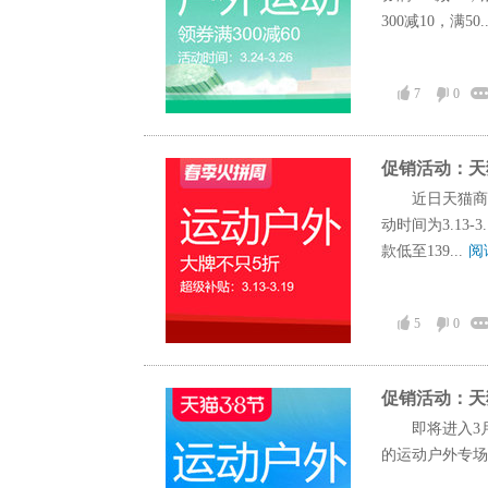
300减10，满50.
7
0
促销活动：天
近日天猫商
动时间为3.13-
款低至139...
阅
5
0
促销活动：天
即将进入3
的运动户外专场，