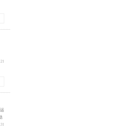
:21
运
达
:31