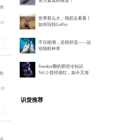
售方案真的很迷！
跨
、
世界那么大，我想去看看丨
:47
如何玩转GoPro
不仅能潮，还很舒适——运
动拖鞋种草
Sneaker圈的那些冷知识
Vol.2-曾经很红，如今又渐
热
渐消失的球鞋科技
:28
识货推荐
运