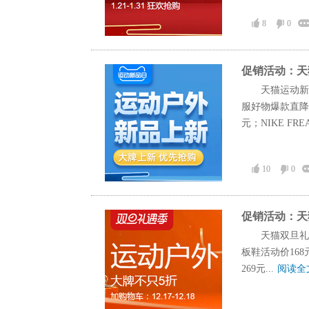
8
0
促销活动：天
天猫运动新
服好物爆款直降，
元；NIKE FREA
10
0
促销活动：天
天猫双旦礼
板鞋活动价168元
269元...
阅读全