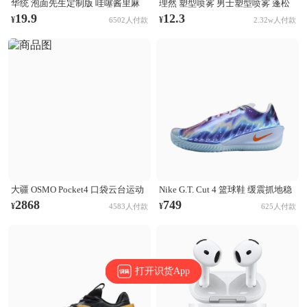
华统 泡面先生定制版 哇噻酱里麻
理然 塑型喷雾 男士塑型喷雾 蓬松
的面 袋装
清爽自然持久立挺造型 木质香
19.9
12.3
¥
¥
6502人付款
2.32w人付款
大疆 OSMO Pocket4 口袋云台运动
Nike G.T. Cut 4 篮球鞋 缓震抓地稳
相机 Activetrack 7.0智能跟随 14档
定抗扭支撑回弹 CHBL/黑色/醒目
2868
749
¥
¥
4583人付款
625人付款
动态范围 内置107GB高速存储 标
橙/氢蓝色/尘光子色/庭紫色/金属银
准套装
打开识货App