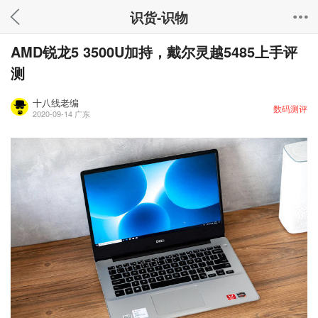
识货-识物
AMD锐龙5 3500U加持，戴尔灵越5485上手评
测
十八线老编
数码测评
2020-09-14
广东