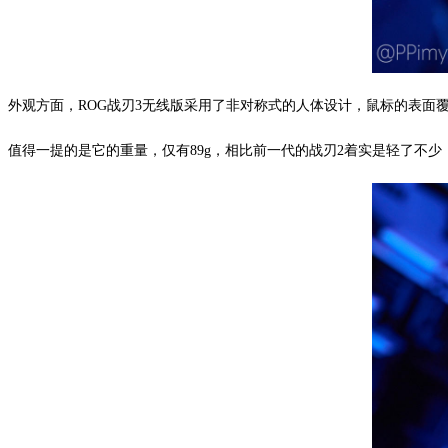
外观方面，ROG战刃3无线版采用了非对称式的人体设计，鼠标的表面
值得一提的是它的重量，仅有89g，相比前一代的战刃2着实是轻了不