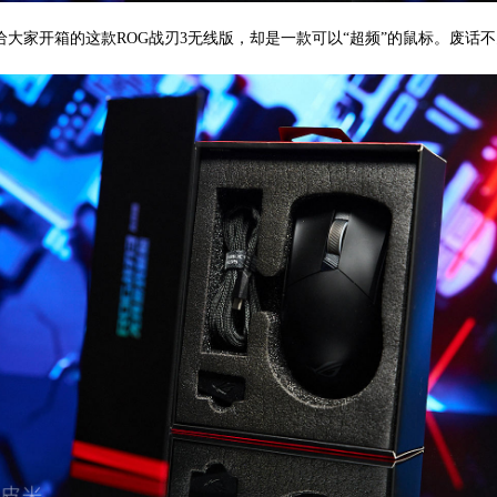
大家开箱的这款ROG战刃3无线版，却是一款可以“超频”的鼠标。废话