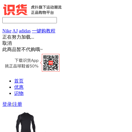
Nike
AJ
adidas
一键购教程
正在努力加载...
取消
此商品暂不代购哦~
首页
优惠
识物
登录
|
注册