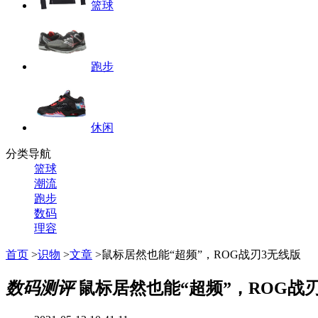
篮球
跑步
休闲
分类导航
篮球
潮流
跑步
数码
理容
首页
>
识物
>
文章
>鼠标居然也能“超频”，ROG战刃3无线版
数码测评
鼠标居然也能“超频”，ROG战