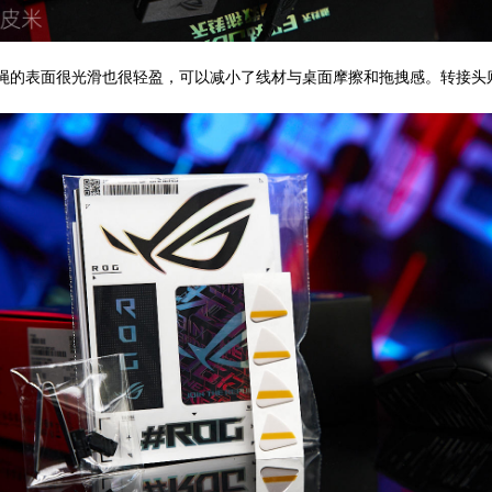
伞绳的表面很光滑也很轻盈，可以减小了线材与桌面摩擦和拖拽感。转接头