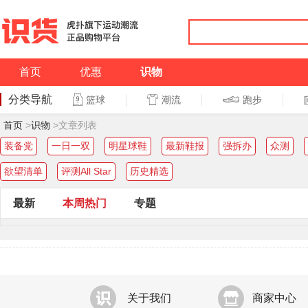
首页
优惠
识物
分类导航
潮流
跑步
篮球
篮球
跑步
首页
>
识物
>文章列表
装备党
一日一双
明星球鞋
最新鞋报
强拆办
众测
欲望清单
评测All Star
历史精选
最新
本周热门
专题
关于我们
商家中心