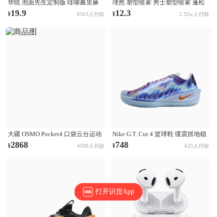
华统 泡面先生定制版 哇噻酱里麻
理然 塑型喷雾 男士塑型喷雾 蓬松
的面 袋装
清爽自然持久立挺造型 木质香
19.9
12.3
¥
¥
6503人付款
2.32w人付款
大疆 OSMO Pocket4 口袋云台运动
Nike G.T. Cut 4 篮球鞋 缓震抓地稳
相机 Activetrack 7.0智能跟随 14档
定抗扭支撑回弹 CHBL/黑色/醒目
2868
748
¥
¥
4590人付款
625人付款
动态范围 内置107GB高速存储 标
橙/氢蓝色/尘光子色/庭紫色/金属银
准套装
打开识货App