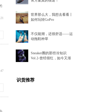
售方案真的很迷！
的
世界那么大，我想去看看丨
:21
如何玩转GoPro
不仅能潮，还很舒适——运
动拖鞋种草
Sneaker圈的那些冷知识
Vol.2-曾经很红，如今又渐
渐消失的球鞋科技
:47
识货推荐
会