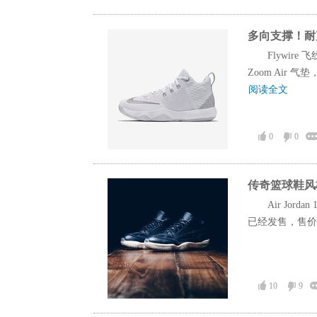
多向支撑！耐克A
Flywir
Zoom Air
阅读全文
0
0
传奇篮球鞋风格！Ai
Air Jor
已经发售，售价1
10
9