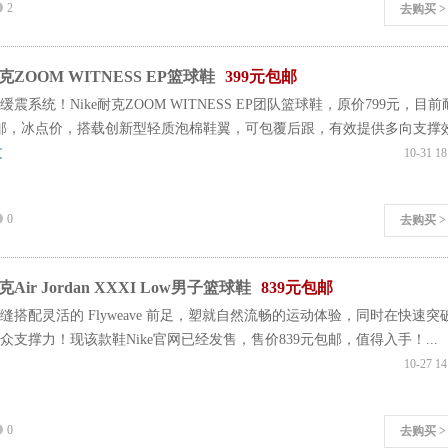
2
去购买 >
ZOOM WITNESS EP篮球鞋
399元包邮
震系统！Nike耐克ZOOM WITNESS EP团队篮球鞋，原价799元，目前
包邮，冰点价，搭载创新型轻质泡棉鞋翼，可包覆后跟，有效提供多向支撑
文
10-31 18
0
去购买 >
ir Jordan XXXI Low男子篮球鞋
839元包邮
缝搭配灵活的 Flyweave 前足，塑就自然流畅的运动体验，同时在快速突
支撑力！现该款鞋Nike官网已经发售，售价839元包邮，值得入手！...
10-27 14
0
去购买 >