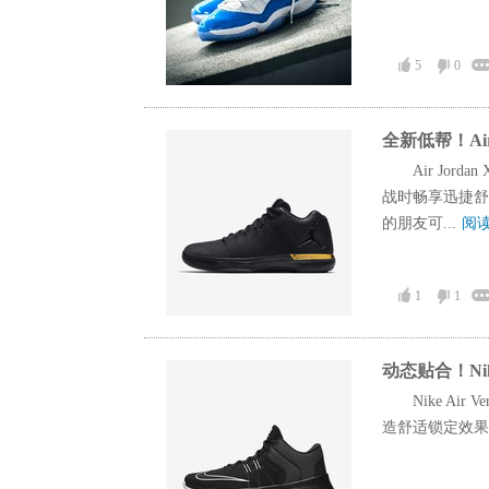
5
0
全新低帮！Air 
Air Jo
战时畅享迅捷舒
的朋友可...
阅
1
1
动态贴合！Nike 
Nike Air
造舒适锁定效果和