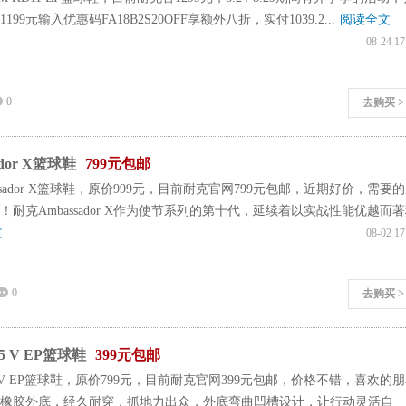
99元输入优惠码FA18B2S20OFF享额外八折，实付1039.2...
阅读全文
08-24 17
0
去购买 >
dor X篮球鞋
799元包邮
ssador X篮球鞋，原价999元，目前耐克官网799元包邮，近期好价，需要
耐克Ambassador X作为使节系列的第十代，延续着以实战性能优越而
文
08-02 17
0
去购买 >
 5 V EP篮球鞋
399元包邮
y 5 V EP篮球鞋，原价799元，目前耐克官网399元包邮，价格不错，喜欢的
橡胶外底，经久耐穿，抓地力出众，外底弯曲凹槽设计，让行动灵活自