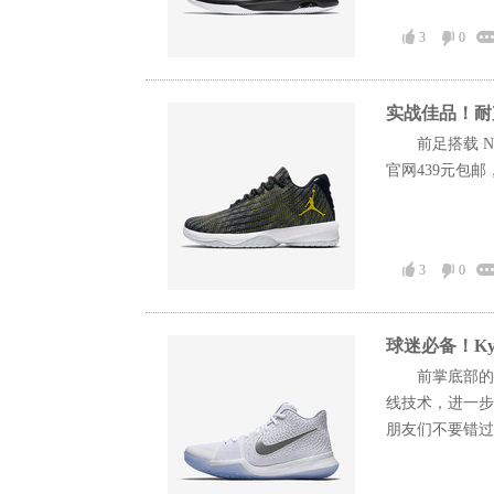
3
0
实战佳品！耐克J
前足搭载 N
官网439元包邮
3
0
球迷必备！Kyr
前掌底部的
线技术，进一步
朋友们不要错过了