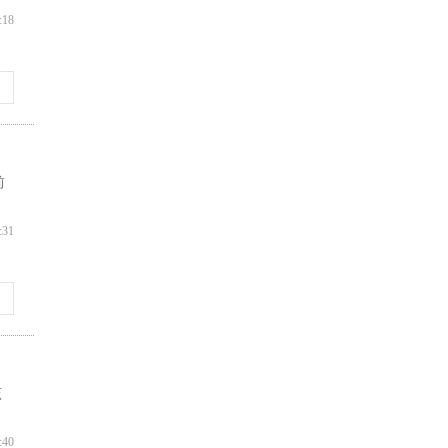
:18
前
:31
该
:40