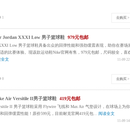
1
去购买 >
Jordan XXXI Low 男子篮球鞋
979元包邮
rdan XXXI Low 男子篮球鞋具备出众的回弹性能和强劲缓震表现，助你在赛场
适的比赛体验。现该款运动鞋Nike官网有售，979元包邮，尺码较全，喜
读全文
11-09 22
0
去购买 >
Air Versitile II男子篮球鞋
419元包邮
 Versitile II 男子篮球鞋采用 Flywire 飞线和 Max Air 气垫设计，在球场上为
回弹缓震性能！原价599元，目前耐克官网419元包...
阅读全文
11-09 14