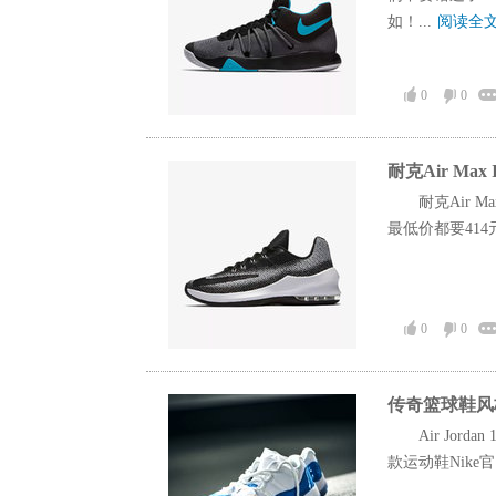
如！...
阅读全
0
0
耐克Air Max 
耐克Air 
最低价都要414元
0
0
传奇篮球鞋风格！Ai
Air Jo
款运动鞋Nike