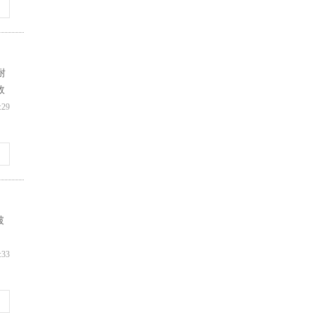
耐
效
:29
破
:33