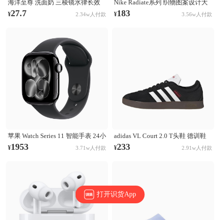
海洋至尊 洗面奶 三棱镜水律长效
Nike Radiate系列 织物图案设计大
控油祛痘洗面奶 清洁黑头毛孔 控
容量训练运动双肩包 白彩虹
27.7
183
¥
¥
2.34w人付款
3.56w人付款
油祛痘
CU1488-094
苹果 Watch Series 11 智能手表 24小
adidas VL Court 2.0 T头鞋 德训鞋
时续航升级 Ion-X玻璃技术 双倍抗
板鞋 百搭轻便复古防滑耐磨轻运动
1953
233
¥
¥
3.71w人付款
2.91w人付款
刮 高血压预警 睡眠习惯改善 亮黑
合成革圆头平跟 棕色/黑色/白色
色表壳+黑色表带
打开识货App