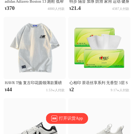
adidas Adizero Boston 13 跑鞋 低帮
特步 隔音 加厚 防滑 家用 运动 健身
系带防滑耐磨透气玻纤柱竞训支撑
跳操 TPE 方形 瑜伽垫 AJA001 浅灰
370
21.4
¥
¥
4880人付款
4387人付款
贴合 黑色
HAVR T恤 复古印花圆领薄款重磅
心相印 茶语丝享系列 无香型 3层 S
纯棉短袖T恤 21A2201T923 白花灰
码 132×190mm 抽纸
44
2
¥
¥
1.53w人付款
9.17w人付款
打开识货App