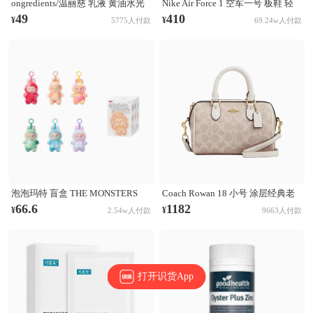
ongredients/温丽慈 乳液 黄油水光
Nike Air Force 1 空军一号 板鞋 轻
妆前乳液 舒缓肌肤 修护保湿
便舒适百搭耐磨防滑复古 White 纯
49
410
¥
¥
5775人付款
69.24w人付款
白经典
泡泡玛特 盲盒 THE MONSTERS
Coach Rowan 18 小号 涂层经典老
LABUBU第三代3.0 前方高能系列
花印花拉链开合PVC拼皮单肩斜挎
66.6
1182
¥
¥
2.54w人付款
9663人付款
搪胶毛绒挂件 盲盒 单个盲盒
手提包 奶茶拼白
打开识货App