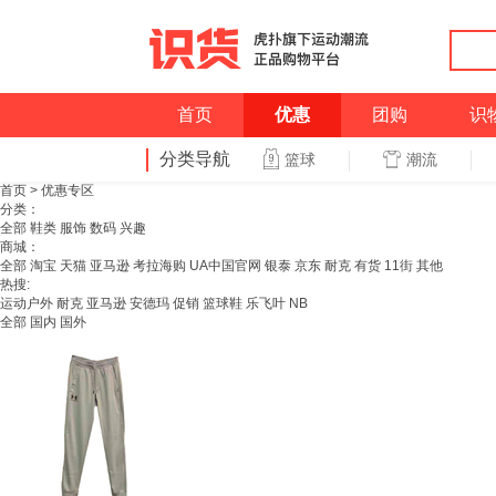
首页
优惠
团购
识
分类导航
潮流
篮球
首页
>
优惠专区
分类：
全部
鞋类
服饰
数码
兴趣
商城：
全部
淘宝
天猫
亚马逊
考拉海购
UA中国官网
银泰
京东
耐克
有货
11街
其他
热搜:
运动户外
耐克
亚马逊
安德玛
促销
篮球鞋
乐飞叶
NB
全部
国内
国外