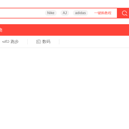
Nike
AJ
adidas
一键购教程
物
跑步
数码