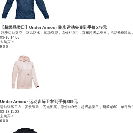
【超级品类日】Under Armour 跑步运动夹克
到手价579元
跑步运动夹克，防风防水，运动有型，原价849元，京东超级品类日，活动价669元，领
03-16 14:08
去购买 >
9
0
0
Under Armour 运动训练卫衣
到手价389元
运动训练卫衣，罗纹装饰，闪光图案，原价449元，超级品类日，领券减60，单件到手价
03-13 11:23
去购买 >
6
0
0