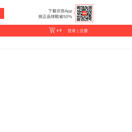
x
0
登录
注册
|