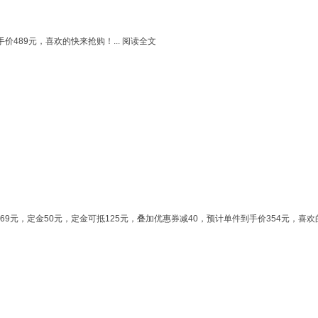
489元，喜欢的快来抢购！...
阅读全文
9元，定金50元，定金可抵125元，叠加优惠券减40，预计单件到手价354元，喜欢的