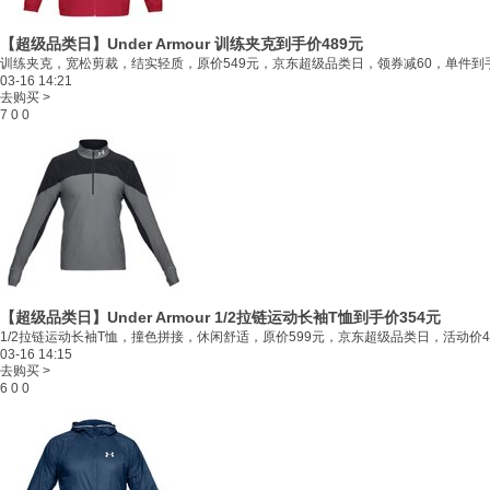
【超级品类日】Under Armour 训练夹克
到手价489元
训练夹克，宽松剪裁，结实轻质，原价549元，京东超级品类日，领券减60，单件到手价
03-16 14:21
去购买 >
7
0
0
【超级品类日】Under Armour 1/2拉链运动长袖T恤
到手价354元
1/2拉链运动长袖T恤，撞色拼接，休闲舒适，原价599元，京东超级品类日，活动价46
03-16 14:15
去购买 >
6
0
0