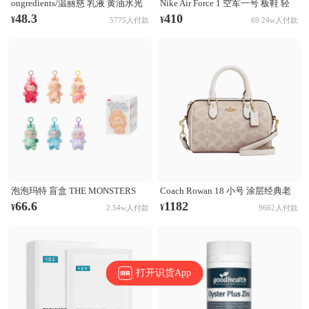
ongredients/温丽慈 乳液 黄油水光
Nike Air Force 1 空军一号 板鞋 轻
妆前乳液 舒缓肌肤 修护保湿
便舒适百搭耐磨防滑复古 White 纯
48.3
410
¥
¥
5775人付款
69.24w人付款
白经典
泡泡玛特 盲盒 THE MONSTERS
Coach Rowan 18 小号 涂层经典老
LABUBU第三代3.0 前方高能系列
花印花拉链开合PVC拼皮单肩斜挎
66.6
1182
¥
¥
2.54w人付款
9662人付款
搪胶毛绒挂件 盲盒 单个盲盒
手提包 奶茶拼白
打开识货App