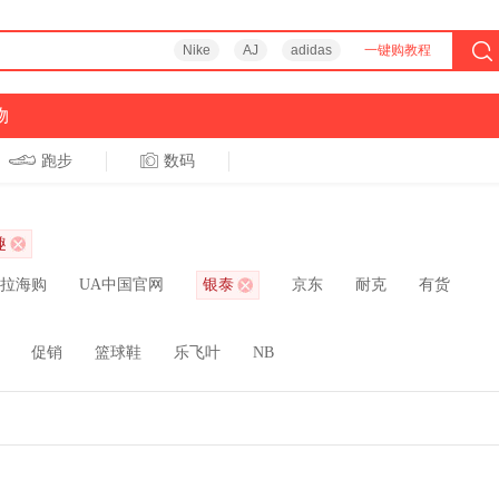
Nike
AJ
adidas
一键购教程
物
跑步
数码
趣
拉海购
UA中国官网
银泰
京东
耐克
有货
促销
篮球鞋
乐飞叶
NB