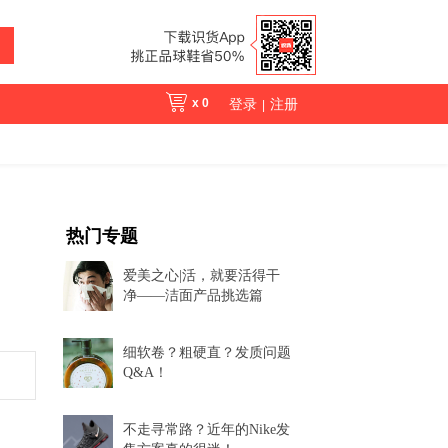
x
0
登录
注册
|
热门专题
爱美之心|活，就要活得干
净——洁面产品挑选篇
细软卷？粗硬直？发质问题
Q&A！
不走寻常路？近年的Nike发