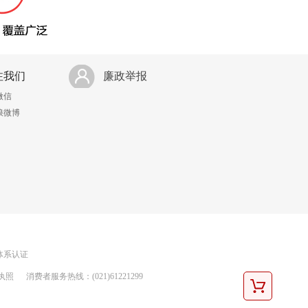
注我们
廉政举报
微信
浪微博
理体系认证
执照
消费者服务热线：(021)61221299