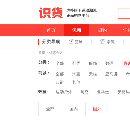
首页
优惠
团购
识
分类导航
潮流
篮球
首页
>
优惠专区
分类：
全部
鞋类
服饰
数码
兴
商城：
全部
淘宝
天猫
亚马逊
考
11街
其他
热搜:
运动户外
耐克
亚马逊
安德玛
全部
国内
国外