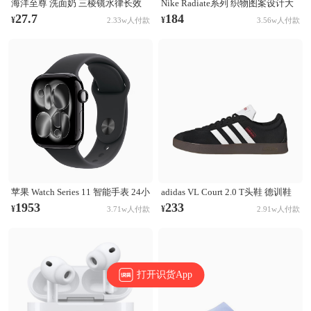
海洋至尊 洗面奶 三棱镜水律长效
Nike Radiate系列 织物图案设计大
控油祛痘洗面奶 清洁黑头毛孔 控
容量训练运动双肩包 白彩虹
27.7
184
¥
¥
2.33w人付款
3.56w人付款
油祛痘
CU1488-094
苹果 Watch Series 11 智能手表 24小
adidas VL Court 2.0 T头鞋 德训鞋
时续航升级 Ion-X玻璃技术 双倍抗
板鞋 百搭轻便复古防滑耐磨轻运动
1953
233
¥
¥
3.71w人付款
2.91w人付款
刮 高血压预警 睡眠习惯改善 亮黑
合成革圆头平跟 棕色/黑色/白色
色表壳+黑色表带
打开识货App