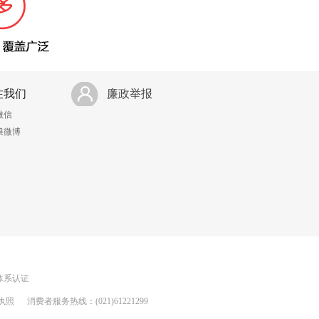
注我们
廉政举报
微信
浪微博
理体系认证
执照
消费者服务热线：(021)61221299