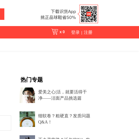
x
0
登录
注册
|
热门专题
爱美之心|活，就要活得干
净——洁面产品挑选篇
细软卷？粗硬直？发质问题
Q&A！