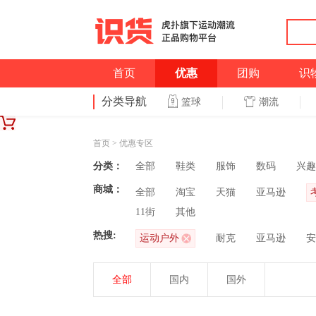
首页
优惠
团购
识
分类导航
潮流
篮球
首页
>
优惠专区
分类：
全部
鞋类
服饰
数码
兴趣
商城：
全部
淘宝
天猫
亚马逊
11街
其他
热搜:
运动户外
耐克
亚马逊
安
全部
国内
国外