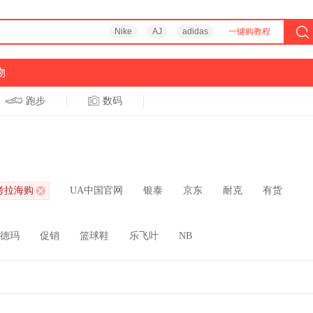
Nike
AJ
adidas
一键购教程
物
跑步
数码
考拉海购
UA中国官网
银泰
京东
耐克
有货
德玛
促销
篮球鞋
乐飞叶
NB