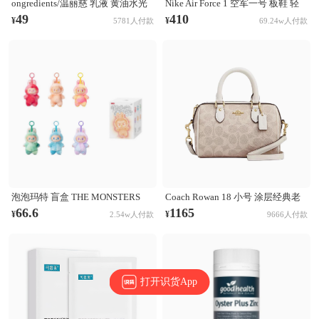
ongredients/温丽慈 乳液 黄油水光
Nike Air Force 1 空军一号 板鞋 轻
妆前乳液 舒缓肌肤 修护保湿
便舒适百搭耐磨防滑复古 White 纯
49
410
¥
¥
5781人付款
69.24w人付款
白经典
泡泡玛特 盲盒 THE MONSTERS
Coach Rowan 18 小号 涂层经典老
LABUBU第三代3.0 前方高能系列
花印花拉链开合PVC拼皮单肩斜挎
66.6
1165
¥
¥
2.54w人付款
9666人付款
搪胶毛绒挂件 盲盒 单个盲盒
手提包 奶茶拼白
打开识货App