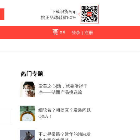
x
0
登录
注册
|
热门专题
爱美之心|活，就要活得干
净——洁面产品挑选篇
细软卷？粗硬直？发质问题
Q&A！
不走寻常路？近年的Nike发