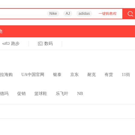
Nike
AJ
adidas
一键购教程
物
跑步
数码
拉海购
UA中国官网
银泰
京东
耐克
有货
11街
德玛
促销
篮球鞋
乐飞叶
NB