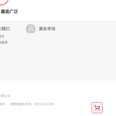
注我们
廉政举报
微信
浪微博
理体系认证
执照
消费者服务热线：(021)61221299