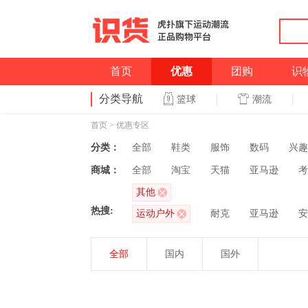
首页
优惠
团购
识
分类导航
潮流
篮球
首页
>
优惠专区
分类：
全部
鞋类
服饰
数码
兴趣
商城：
全部
淘宝
天猫
亚马逊
考
其他
热搜:
运动户外
耐克
亚马逊
安
全部
国内
国外