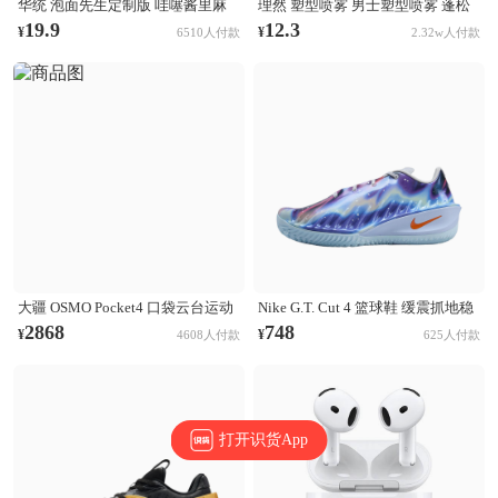
华统 泡面先生定制版 哇噻酱里麻
理然 塑型喷雾 男士塑型喷雾 蓬松
的面 袋装
清爽自然持久立挺造型 木质香
19.9
12.3
¥
¥
6510人付款
2.32w人付款
大疆 OSMO Pocket4 口袋云台运动
Nike G.T. Cut 4 篮球鞋 缓震抓地稳
相机 Activetrack 7.0智能跟随 14档
定抗扭支撑回弹 CHBL/黑色/醒目
2868
748
¥
¥
4608人付款
625人付款
动态范围 内置107GB高速存储 标
橙/氢蓝色/尘光子色/庭紫色/金属银
准套装
打开识货App