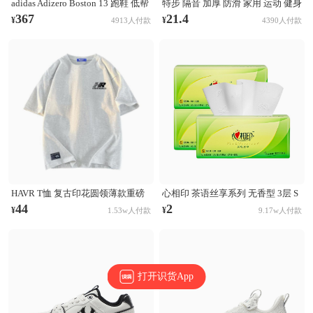
adidas Adizero Boston 13 跑鞋 低帮
特步 隔音 加厚 防滑 家用 运动 健身
系带防滑耐磨透气玻纤柱竞训支撑
跳操 TPE 方形 瑜伽垫 AJA001 浅灰
367
21.4
¥
¥
4913人付款
4390人付款
贴合 黑色
HAVR T恤 复古印花圆领薄款重磅
心相印 茶语丝享系列 无香型 3层 S
纯棉短袖T恤 21A2201T923 白花灰
码 132×190mm 抽纸
44
2
¥
¥
1.53w人付款
9.17w人付款
打开识货App