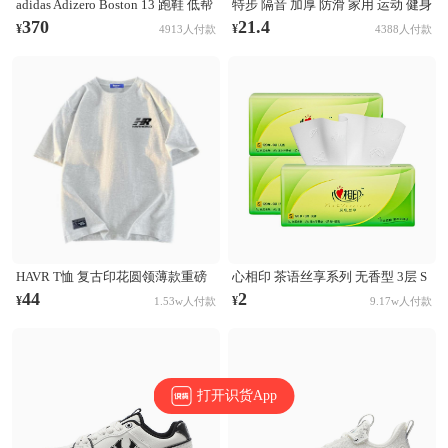
adidas Adizero Boston 13 跑鞋 低帮
特步 隔音 加厚 防滑 家用 运动 健身
系带防滑耐磨透气玻纤柱竞训支撑
跳操 TPE 方形 瑜伽垫 AJA001 浅灰
370
21.4
¥
¥
4913人付款
4388人付款
贴合 黑色
HAVR T恤 复古印花圆领薄款重磅
心相印 茶语丝享系列 无香型 3层 S
纯棉短袖T恤 21A2201T923 白花灰
码 132×190mm 抽纸
44
2
¥
¥
1.53w人付款
9.17w人付款
打开识货App