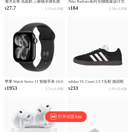
海洋至尊 洗面奶 三棱镜水律长效
Nike Radiate系列 织物图案设计大
控油祛痘洗面奶 清洁黑头毛孔 控
容量训练运动双肩包 白彩虹
27.7
184
¥
¥
2.33w人付款
3.56w人付款
油祛痘
CU1488-094
苹果 Watch Series 11 智能手表 24小
adidas VL Court 2.0 T头鞋 德训鞋
时续航升级 Ion-X玻璃技术 双倍抗
板鞋 百搭轻便复古防滑耐磨轻运动
1953
233
¥
¥
3.71w人付款
2.91w人付款
刮 高血压预警 睡眠习惯改善 亮黑
合成革圆头平跟 棕色/黑色/白色
色表壳+黑色表带
打开识货App