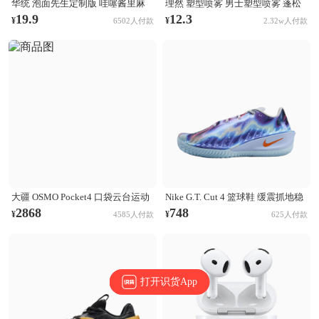
华统 泡面先生定制版 哇噻酱里麻
理然 塑型喷雾 男士塑型喷雾 蓬松
的面 袋装
清爽自然持久立挺造型 木质香
19.9
12.3
¥
¥
6502人付款
2.32w人付款
大疆 OSMO Pocket4 口袋云台运动
Nike G.T. Cut 4 篮球鞋 缓震抓地稳
相机 Activetrack 7.0智能跟随 14档
定抗扭支撑回弹 CHBL/黑色/醒目
2868
748
¥
¥
4585人付款
625人付款
动态范围 内置107GB高速存储 标
橙/氢蓝色/尘光子色/庭紫色/金属银
准套装
打开识货App