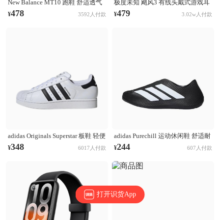
New Balance MT10 跑鞋 舒适透气
极度未知 飓风3 有线头戴式游戏耳
防滑耐磨复古百搭薄底赤足鞋流光
机 DTS音效 电竞 电脑 吃鸡灵音 虚
478
479
¥
¥
3592人付款
3.02w人付款
风圆头 D宽/液态银
拟环绕声 csgo 带麦 被动降噪 听声
辨位 黑红色
adidas Originals Superstar 板鞋 轻便
adidas Purechill 运动休闲鞋 舒适耐
贝壳头薄底舒适百搭耐磨复古 亮
磨防滑贴合 黑色/白色
348
244
¥
¥
6017人付款
607人付款
白/黑色
打开识货App