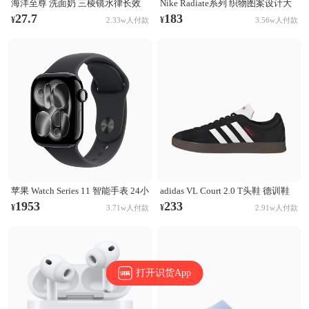
海洋至尊 洗面奶 三棱镜水律长效
Nike Radiate系列 织物图案设计大
控油祛痘洗面奶 清洁黑头毛孔 控
容量训练运动双肩包 白彩虹
27.7
183
¥
¥
2.33w人付款
3.56w人付款
油祛痘
CU1488-094
苹果 Watch Series 11 智能手表 24小
adidas VL Court 2.0 T头鞋 德训鞋
时续航升级 Ion-X玻璃技术 双倍抗
板鞋 百搭轻便复古防滑耐磨轻运动
1953
233
¥
¥
3.71w人付款
2.91w人付款
刮 高血压预警 睡眠习惯改善 亮黑
合成革圆头平跟 棕色/黑色/白色
色表壳+黑色表带
打开识货App