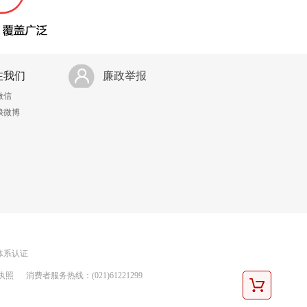
注我们
廉政举报
微信
浪微博
理体系认证
执照
消费者服务热线：(021)61221299