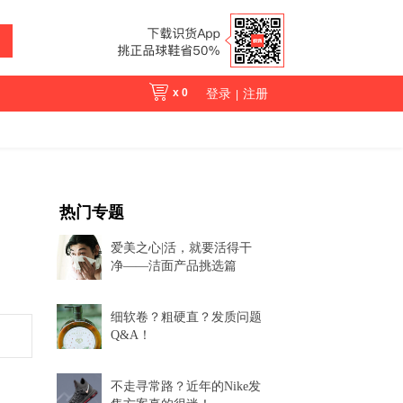
x
0
登录
注册
|
热门专题
爱美之心|活，就要活得干
净——洁面产品挑选篇
细软卷？粗硬直？发质问题
Q&A！
不走寻常路？近年的Nike发