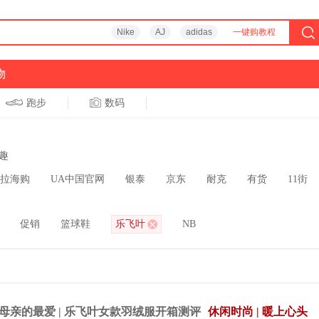
Nike
AJ
adidas
一键购教程
物
跑步
数码
趣
拉海购
UA中国官网
银泰
京东
耐克
有货
11街
促销
篮球鞋
乐飞叶
NB
母亲的最爱 | 乐飞叶女款羽绒服开箱测评
休闲时尚 | 暖上心头