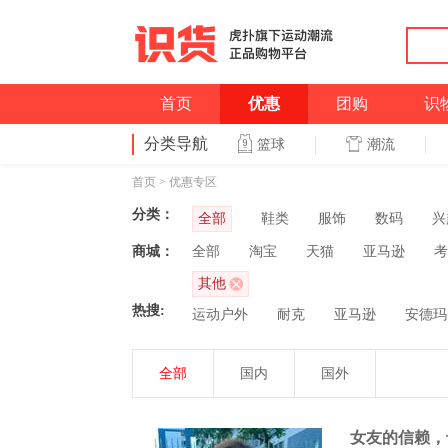
首页
优惠
团购
识
分类导航
潮流
篮球
首页
>
优惠专区
分类：
全部
鞋类
服饰
数码
兴
商城：
全部
淘宝
天猫
亚马逊
考
其他
热搜:
运动户外
耐克
亚马逊
安德玛
全部
国内
国外
女友的信赖，