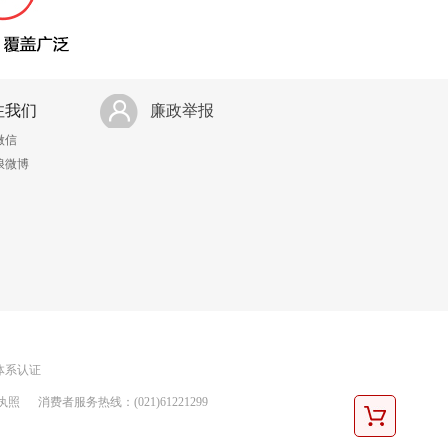
注我们
廉政举报
微信
浪微博
理体系认证
执照
消费者服务热线：(021)61221299