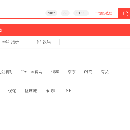
Nike
AJ
adidas
一键购教程
物
跑步
数码
拉海购
UA中国官网
银泰
京东
耐克
有货
促销
篮球鞋
乐飞叶
NB