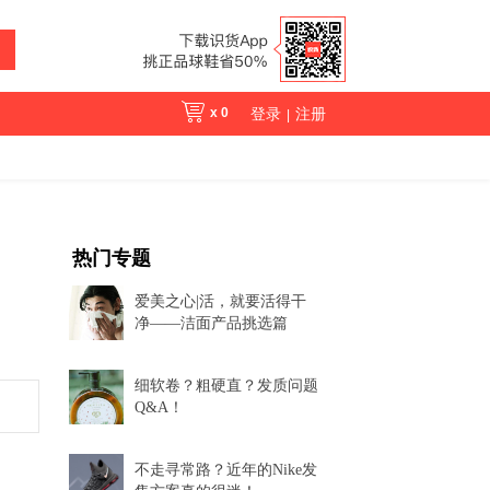
x
0
登录
注册
|
热门专题
爱美之心|活，就要活得干
净——洁面产品挑选篇
细软卷？粗硬直？发质问题
Q&A！
不走寻常路？近年的Nike发