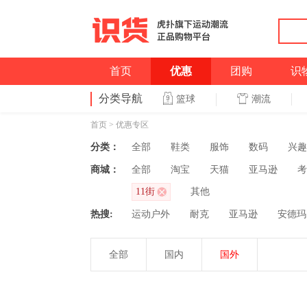
首页
优惠
团购
识
分类导航
潮流
篮球
首页
>
优惠专区
分类：
全部
鞋类
服饰
数码
兴趣
商城：
全部
淘宝
天猫
亚马逊
考
11街
其他
热搜:
运动户外
耐克
亚马逊
安德玛
全部
国内
国外