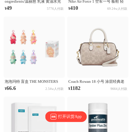
ongredients/温丽慈 乳液 黄油水光
Nike Air Force 1 空军一号 板鞋 轻
妆前乳液 舒缓肌肤 修护保湿
便舒适百搭耐磨防滑复古 White 纯
49
410
¥
¥
5776人付款
69.24w人付款
白经典
泡泡玛特 盲盒 THE MONSTERS
Coach Rowan 18 小号 涂层经典老
LABUBU第三代3.0 前方高能系列
花印花拉链开合PVC拼皮单肩斜挎
66.6
1182
¥
¥
2.54w人付款
9664人付款
搪胶毛绒挂件 盲盒 单个盲盒
手提包 奶茶拼白
打开识货App