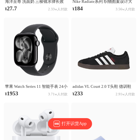
海洋至尊 洗面奶 三棱镜水律长效
Nike Radiate系列 织物图案设计大
控油祛痘洗面奶 清洁黑头毛孔 控
容量训练运动双肩包 白彩虹
27.7
184
¥
¥
2.33w人付款
3.56w人付款
油祛痘
CU1488-094
苹果 Watch Series 11 智能手表 24小
adidas VL Court 2.0 T头鞋 德训鞋
时续航升级 Ion-X玻璃技术 双倍抗
板鞋 百搭轻便复古防滑耐磨轻运动
1953
233
¥
¥
3.71w人付款
2.91w人付款
刮 高血压预警 睡眠习惯改善 亮黑
合成革圆头平跟 棕色/黑色/白色
色表壳+黑色表带
打开识货App