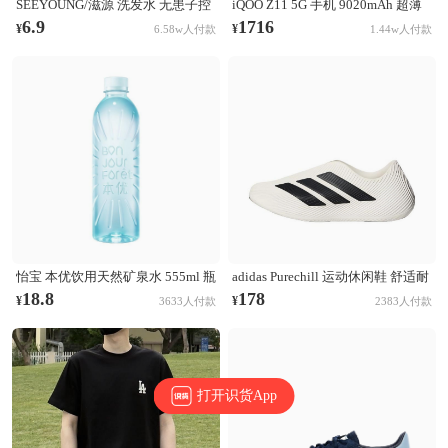
SEEYOUNG/滋源 洗发水 无患子控
iQOO Z11 5G 手机 9020mAh 超薄
油清爽洗发水 无硅油 【油性】无
青海电池 165Hz护眼屏 学生 电竞
6.9
1716
¥
¥
6.58w人付款
1.44w人付款
患子控油清爽
天光白
怡宝 本优饮用天然矿泉水 555ml 瓶
adidas Purechill 运动休闲鞋 舒适耐
装 膜包装非矿泉水
磨防滑贴合 亮白色/黑色
18.8
178
¥
¥
3633人付款
2383人付款
打开识货App